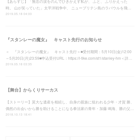
【あらすじ】「無念の涙をのんでひきかえす私が、 ふと、 ふりかえった
時。 山が笑っていた」太平洋戦争中、 ニューブリテン島のラバウルを飛…
2019.05.18 04:00
『スタンレーの魔女』 キャスト先行のお知らせ
＜ 『スタンレーの魔女』 キャスト先行＞■受付期間：5月10日(金)12:00
～5月20日(月)23:59■申込受付URL：https://l-tike.com/st1/stanley-hm＜詳…
2019.05.18 03:35
【舞台】からくりサーカス
【ストーリー】莫大な遺産を相続し、自身の親族に狙われる少年・才賀 勝、
偶然の出会いから勝を助けることになる拳法家の青年・加藤 鳴海、勝の父…
2018.10.13 18:41