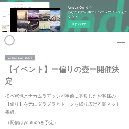
Ameba Owndで
あなただけのホームページやブログをつ
くろう
今すぐ試す
2018.01.20 16:36
【イベント】ー偏りの壺ー開催決
定
松本寛也とナカムラアツシが事前に募集したお客様の
【偏り】を元にダラダラとトークを繰り広げる闇ネット
番組。
（配信はyoutubeを予定）