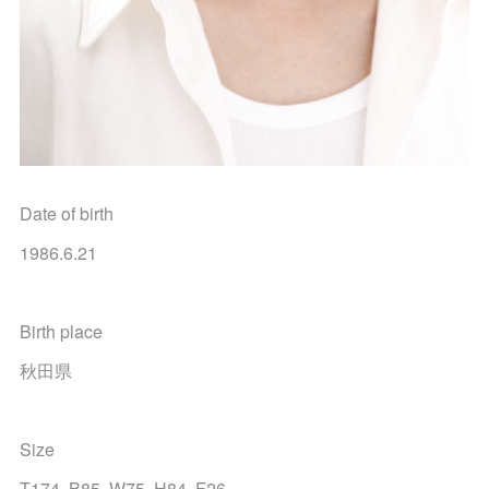
Date of birth
1986.6.21
Birth place
秋田県
Size
T174 B85 W75 H84 F26