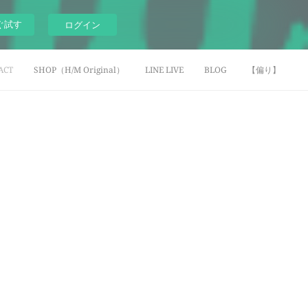
ぐ試す
ログイン
ACT
SHOP（H/M Original）
LINE LIVE
BLOG
【偏り】