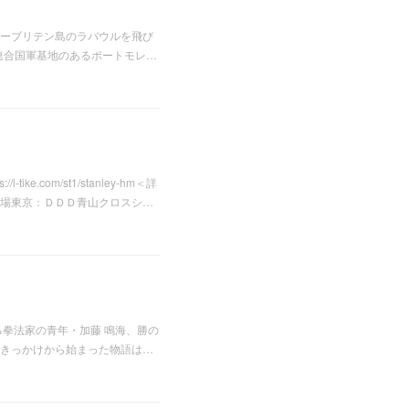
ューブリテン島のラバウルを飛び
連合国軍基地のあるポートモレ…
.com/st1/stanley-hm＜詳
場東京：ＤＤＤ青山クロスシ…
拳法家の青年・加藤 鳴海、勝の
きっかけから始まった物語は…