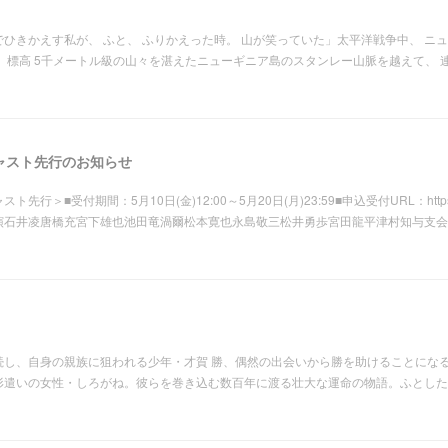
ひきかえす私が、 ふと、 ふりかえった時。 山が笑っていた」太平洋戦争中、 ニ
 標高 5千メートル級の山々を湛えたニューギニア島のスタンレー山脈を越えて、 
ャスト先行のお知らせ
受付期間：5月10日(金)12:00～5月20日(月)23:59■申込受付URL：https://l-tike
演石井凌唐橋充宮下雄也池田竜渦爾松本寛也永島敬三松井勇歩宮田龍平津村知与支会
続し、自身の親族に狙われる少年・才賀 勝、偶然の出会いから勝を助けることになる
形遣いの女性・しろがね。彼らを巻き込む数百年に渡る壮大な運命の物語。ふとした