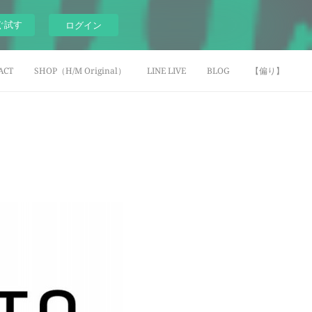
ぐ試す
ログイン
ACT
SHOP（H/M Original）
LINE LIVE
BLOG
【偏り】