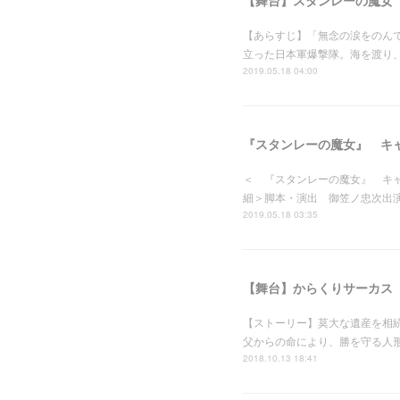
【舞台】スタンレーの魔女
【あらすじ】「無念の涙をのんで
立った日本軍爆撃隊。海を渡り、
2019.05.18 04:00
『スタンレーの魔女』 キ
＜ 『スタンレーの魔女』 キャスト先行＞■
細＞脚本・演出 御笠ノ忠次出
2019.05.18 03:35
【舞台】からくりサーカス
【ストーリー】莫大な遺産を相
父からの命により、勝を守る人
2018.10.13 18:41