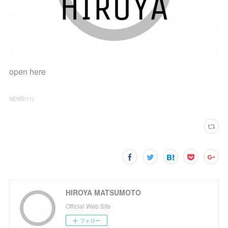
open here
NEWS
(
11
)
HIROYA MATSUMOTO
Official Web Site
フォロー