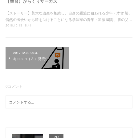
【舞台】からくりサーカス
【ストーリー】莫大な遺産を相続し、自身の親族に狙われる少年・才賀 勝、
偶然の出会いから勝を助けることになる拳法家の青年・加藤 鳴海、勝の父…
2018.10.13 18:41
2017.12.03 00:30
#potsun（３）発売中
0
コメント
PR