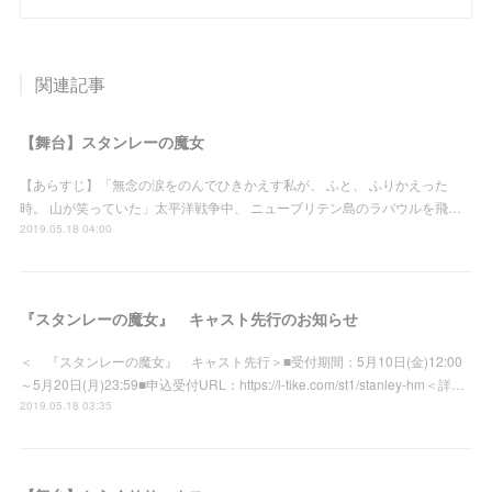
関連記事
【舞台】スタンレーの魔女
【あらすじ】「無念の涙をのんでひきかえす私が、 ふと、 ふりかえった
時。 山が笑っていた」太平洋戦争中、 ニューブリテン島のラバウルを飛…
2019.05.18 04:00
『スタンレーの魔女』 キャスト先行のお知らせ
＜ 『スタンレーの魔女』 キャスト先行＞■受付期間：5月10日(金)12:00
～5月20日(月)23:59■申込受付URL：https://l-tike.com/st1/stanley-hm＜詳…
2019.05.18 03:35